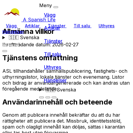
Meny
Vägg
A Spanish Life
Vägg
Artiklar
Tjänster
Till salu
Uthyres
Artiklar
Allmänna villkor
Händelser
🇸🇪
Svenska
Tjänster
Ikraftträdande datum: 2026-02-27
Till salu
Tjänstens omfattning
Uthyres
ASL tillhandahåller samhällspublicering, fastighets- och
uthyrningslistor, lokala tjänster och evenemang. Listor
Händelser
och bidrag är användargenererade och kan ändras utan
föregående meddelande.
🇸🇪
Svenska
Användarinnehåll och beteende
Genom att publicera innehåll bekräftar du att du har
rättigheter att publicera det. Missbruk, identitetsstöld,
spam och olagligt innehåll kan döljas, sättas i karantän
eller tas bort utan förvarning.