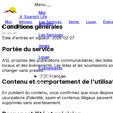
Menu
Mur
A Spanish Life
Mur
Articles
Les Services
Vente
Louer
Évén
Articles
Conditions générales
🇫🇷
Français
Les Services
Date d'entrée en vigueur: 2026-02-27
Vente
Portée du service
Louer
ASL propose des publications communautaires, des listes d
locaux et des événements. Les listes et les soumissions so
Événements
changer sans préavis.
🇫🇷
Français
Contenu et comportement de l'utilisa
En publiant du contenu, vous confirmez que vous disposez
usurpations d'identité, spam et contenus illégaux peuven
supprimés sans avertissement.