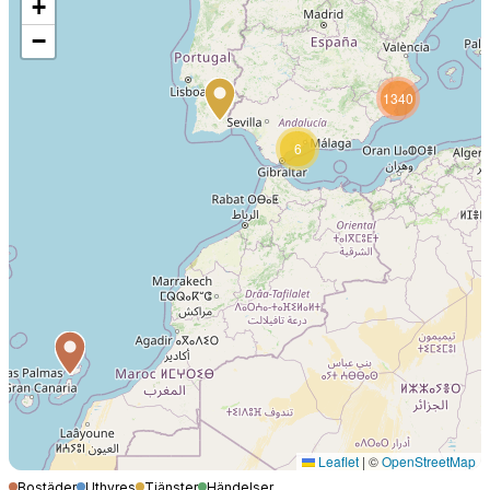
+
−
1340
6
Leaflet
|
©
OpenStreetMap
Bostäder
Uthyres
Tjänster
Händelser