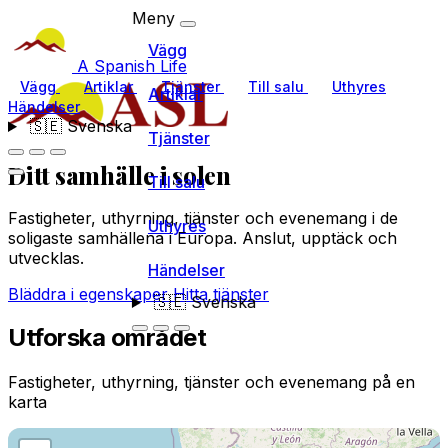
Meny
Vägg
A Spanish Life
Vägg
Artiklar
Tjänster
Till salu
Uthyres
Artiklar
Händelser
🇸🇪
Svenska
Tjänster
Ditt samhälle
i solen
Till salu
Fastigheter, uthyrning, tjänster och evenemang i de
Uthyres
soligaste samhällena i Europa. Anslut, upptäck och
utvecklas.
Händelser
Bläddra i egenskaper
Hitta tjänster
🇸🇪
Svenska
Utforska området
Fastigheter, uthyrning, tjänster och evenemang på en
karta