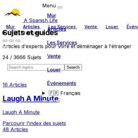
Menu
Mur
A Spanish Life
Mur
Articles
Les Services
Vente
Louer
Évén
Articles
Sujets et guides
🇫🇷
Français
Les Services
Articles d'experts pour vivre et déménager à l'étranger
Vente
24 / 3666 Sujets
Search
Louer
Événements
16 Articles
🇫🇷
Français
Laugh A Minute
Laugh A Minute
Parcourir l'index des sujets
48 Articles