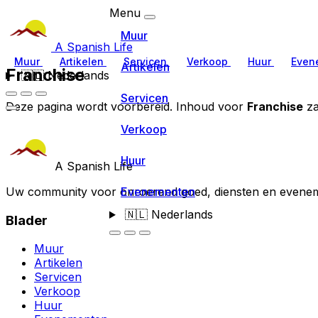
Menu
Muur
A Spanish Life
Muur
Artikelen
Servicen
Verkoop
Huur
Even
Artikelen
Franchise
🇳🇱
Nederlands
Servicen
Deze pagina wordt voorbereid. Inhoud voor
Franchise
za
Verkoop
Huur
A Spanish Life
Uw community voor onroerend goed, diensten en evenem
Evenementen
🇳🇱
Nederlands
Blader
Muur
Artikelen
Servicen
Verkoop
Huur