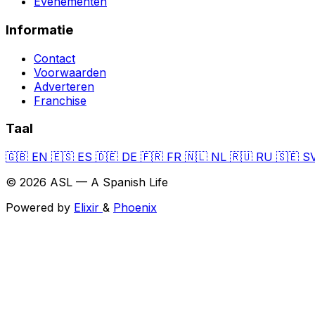
Evenementen
Informatie
Contact
Voorwaarden
Adverteren
Franchise
Taal
🇬🇧
EN
🇪🇸
ES
🇩🇪
DE
🇫🇷
FR
🇳🇱
NL
🇷🇺
RU
🇸🇪
S
© 2026 ASL — A Spanish Life
Powered by
Elixir
&
Phoenix