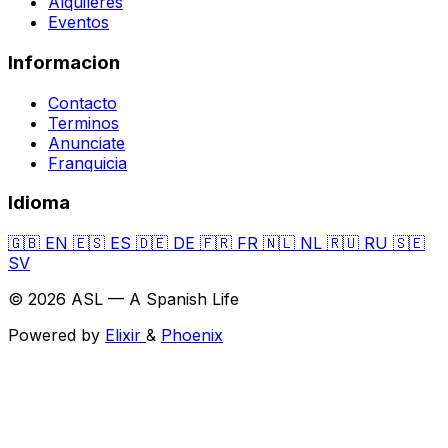
Alquileres
Eventos
Informacion
Contacto
Terminos
Anunciate
Franquicia
Idioma
🇬🇧
EN
🇪🇸
ES
🇩🇪
DE
🇫🇷
FR
🇳🇱
NL
🇷🇺
RU
🇸🇪
SV
© 2026 ASL — A Spanish Life
Powered by
Elixir
&
Phoenix