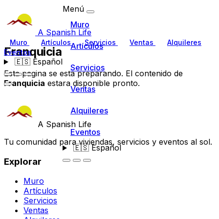
Menú
Muro
A Spanish Life
Muro
Artículos
Servicios
Ventas
Alquileres
Artículos
Franquicia
Eventos
🇪🇸
Español
Servicios
Esta pagina se esta preparando. El contenido de
Franquicia
estara disponible pronto.
Ventas
Alquileres
A Spanish Life
Eventos
Tu comunidad para viviendas, servicios y eventos al sol.
🇪🇸
Español
Explorar
Muro
Artículos
Servicios
Ventas