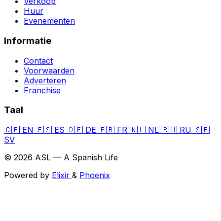
Verkoop
Huur
Evenementen
Informatie
Contact
Voorwaarden
Adverteren
Franchise
Taal
🇬🇧
EN
🇪🇸
ES
🇩🇪
DE
🇫🇷
FR
🇳🇱
NL
🇷🇺
RU
🇸🇪
SV
© 2026 ASL — A Spanish Life
Powered by
Elixir
&
Phoenix