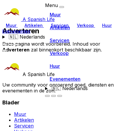
Menu
Muur
A Spanish Life
Muur
Artikelen
Servicen
Verkoop
Huur
Artikelen
Adverteren
Evenementen
🇳🇱
Nederlands
Servicen
Deze pagina wordt voorbereid. Inhoud voor
Adverteren
zal binnenkort beschikbaar zijn.
Verkoop
Huur
A Spanish Life
Evenementen
Uw community voor onroerend goed, diensten en
🇳🇱
Nederlands
evenementen in de zon.
Blader
Muur
Artikelen
Servicen