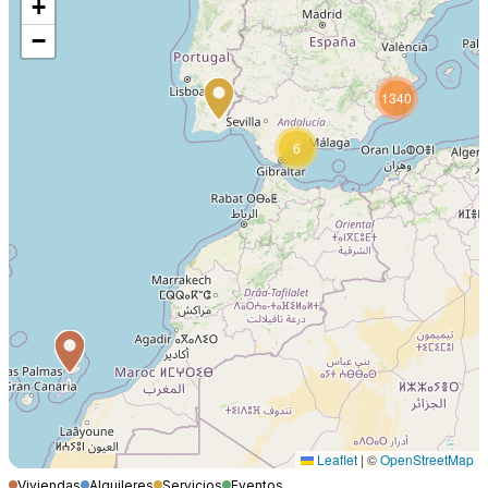
+
−
1340
6
Leaflet
|
©
OpenStreetMap
Viviendas
Alquileres
Servicios
Eventos