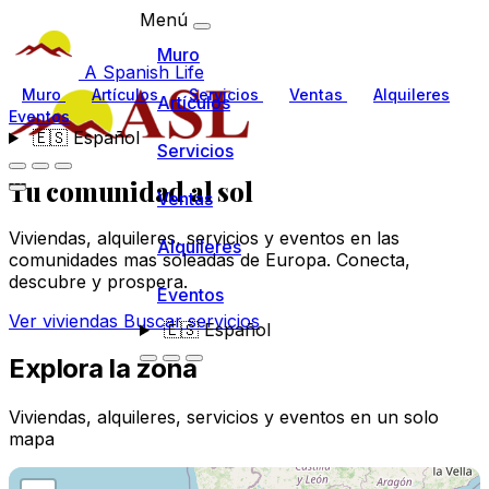
Menú
Muro
A Spanish Life
Muro
Artículos
Servicios
Ventas
Alquileres
Artículos
Eventos
🇪🇸
Español
Servicios
Tu comunidad
al sol
Ventas
Viviendas, alquileres, servicios y eventos en las
Alquileres
comunidades mas soleadas de Europa. Conecta,
descubre y prospera.
Eventos
Ver viviendas
Buscar servicios
🇪🇸
Español
Explora la zona
Viviendas, alquileres, servicios y eventos en un solo
mapa