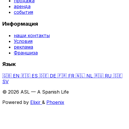
продажа
аренда
события
Информация
наши контакты
Условия
реклама
Франшиза
Язык
🇬🇧
EN
🇪🇸
ES
🇩🇪
DE
🇫🇷
FR
🇳🇱
NL
🇷🇺
RU
🇸🇪
SV
© 2026 ASL — A Spanish Life
Powered by
Elixir
&
Phoenix