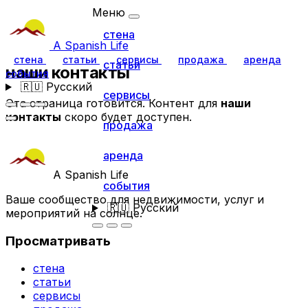
Меню
стена
A Spanish Life
стена
статьи
сервисы
продажа
аренда
статьи
наши контакты
события
🇷🇺
Русский
сервисы
Эта страница готовится. Контент для
наши
контакты
скоро будет доступен.
продажа
аренда
A Spanish Life
события
Ваше сообщество для недвижимости, услуг и
🇷🇺
Русский
мероприятий на солнце.
Просматривать
стена
статьи
сервисы