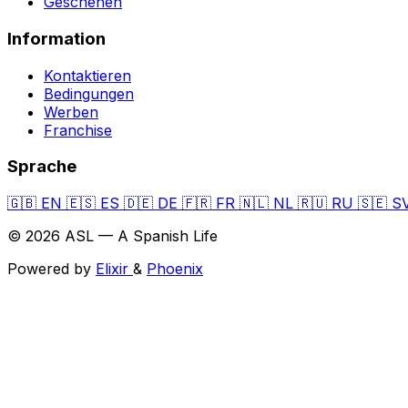
Geschehen
Information
Kontaktieren
Bedingungen
Werben
Franchise
Sprache
🇬🇧
EN
🇪🇸
ES
🇩🇪
DE
🇫🇷
FR
🇳🇱
NL
🇷🇺
RU
🇸🇪
S
© 2026 ASL — A Spanish Life
Powered by
Elixir
&
Phoenix