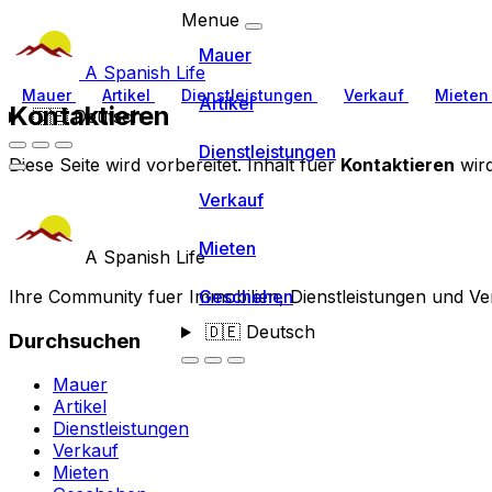
Menue
Mauer
A Spanish Life
Mauer
Artikel
Dienstleistungen
Verkauf
Miete
Artikel
Kontaktieren
🇩🇪
Deutsch
Dienstleistungen
Diese Seite wird vorbereitet. Inhalt fuer
Kontaktieren
wird
Verkauf
Mieten
A Spanish Life
Ihre Community fuer Immobilien, Dienstleistungen und Ve
Geschehen
🇩🇪
Deutsch
Durchsuchen
Mauer
Artikel
Dienstleistungen
Verkauf
Mieten